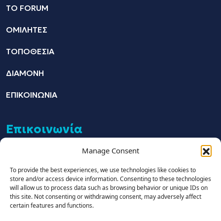
ΤΟ FORUM
ΟΜΙΛΗΤΕΣ
ΤΟΠΟΘΕΣΙΑ
ΔΙΑΜΟΝΗ
ΕΠΙΚΟΙΝΩΝΙΑ
Επικοινωνία
Manage Consent
+30 211 4021758
To provide the best experiences, we use technologies like cookies to
store and/or access device information. Consenting to these technologies
info@welldone.com.gr
will allow us to process data such as browsing behavior or unique IDs on
this site. Not consenting or withdrawing consent, may adversely affect
www.welldone.com.gr
certain features and functions.